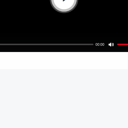
Play
00:00
Mute