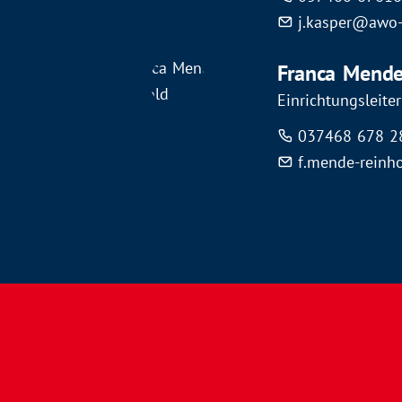
j.kasper@awo-
Franca Mende
Einrichtungsleiter
037468 678 2
f.mende-reinh