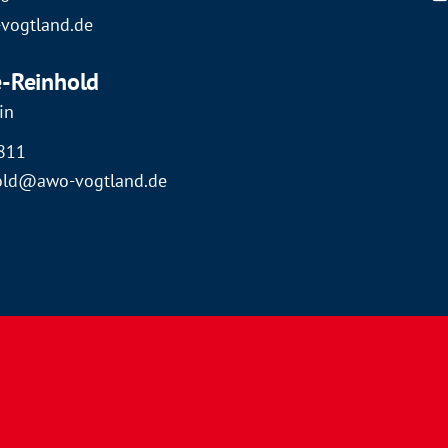
vogtland.de
-Reinhold
in
811
old@awo-vogtland.de