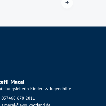
teffi Macal
teilungsleiterin Kinder- & Jugendhilfe
037468 678 2811
s.macal@awo-vogtland.de