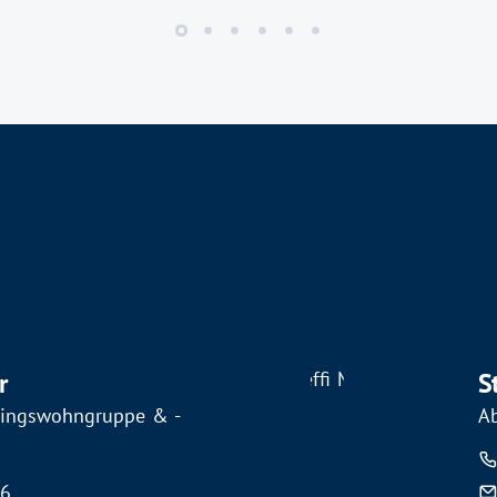
r
S
iningswohngruppe & -
Ab
66