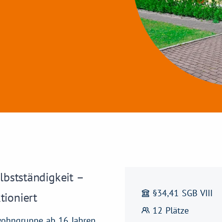
lbstständigkeit –
§34,41 SGB VIII
tioniert
12 Plätze
swohngruppe ab 16 Jahren